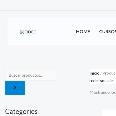
Ir
al
contenido
HOME
CURSO
Inicio
/ Product
redes sociales
Mostrando los 
Categories