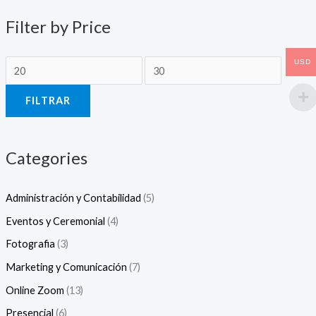
c
c
Filter by Price
i
i
o
o
USD
m
m
í
á
FILTRAR
n
x
i
i
Categories
m
m
o
o
Administración y Contabilidad
(5)
Eventos y Ceremonial
(4)
Fotografia
(3)
Marketing y Comunicación
(7)
Online Zoom
(13)
Presencial
(6)