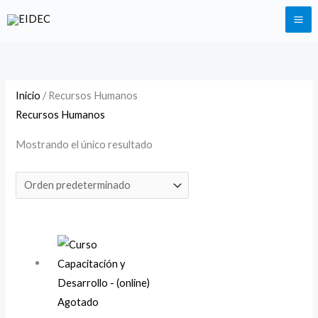
Ir
Instagram
Facebook
LinkedIn
al
contenido
Inicio
/ Recursos Humanos
Recursos Humanos
Mostrando el único resultado
Agotado