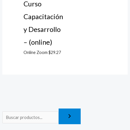
Curso
Capacitación
y Desarrollo
– (online)
Online Zoom
$
29.27
P
P
r
r
e
e